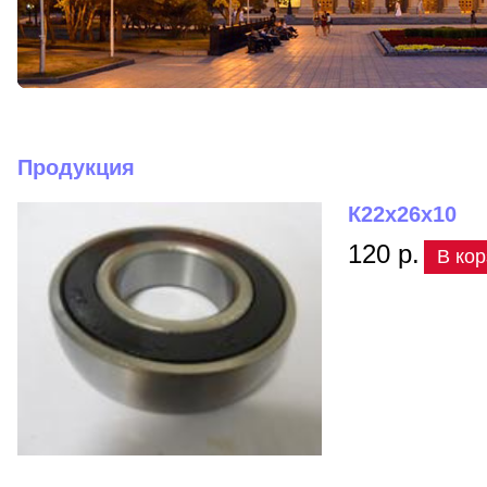
Продукция
К22х26х10
120 р.
В кор