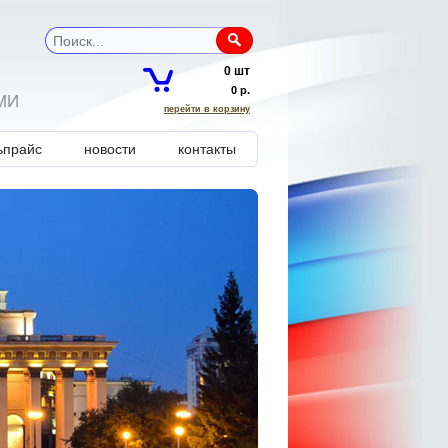
0 шт
0 р.
МИ
перейти в корзину
ь прайс
новости
контакты