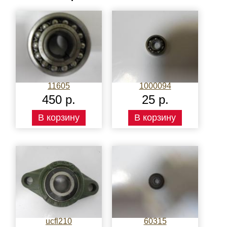
11605
1000094
450 р.
25 р.
В корзину
В корзину
ucfl210
60315