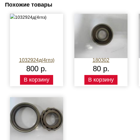
Похожие товары
1032924д(4гпз)
180302
800 р.
80 р.
В корзину
В корзину