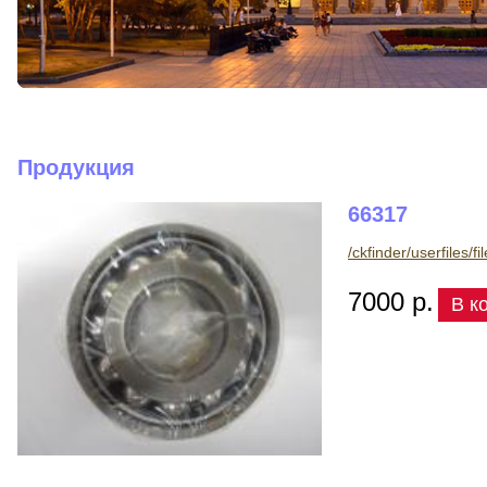
Продукция
66317
/ckfinder/userfiles/f
7000 р.
В к