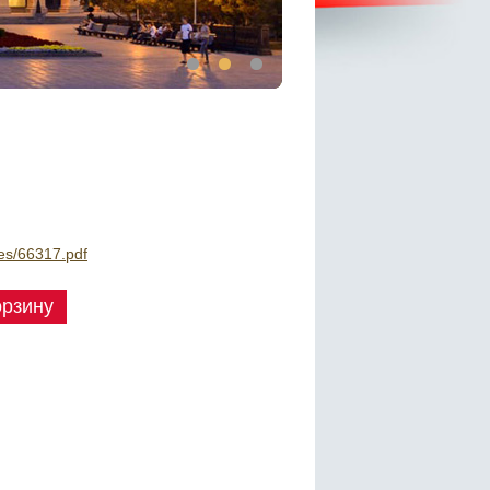
iles/66317.pdf
орзину