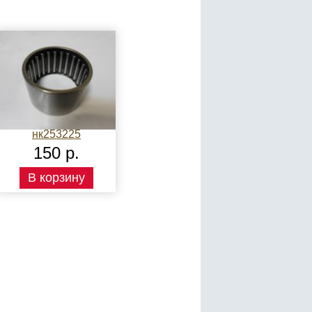
нк253225
150 р.
В корзину