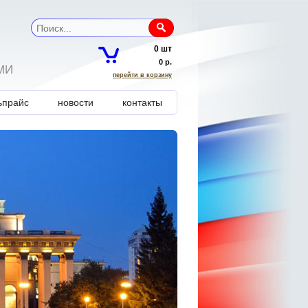
0 шт
0 р.
МИ
перейти в корзину
ь прайс
новости
контакты