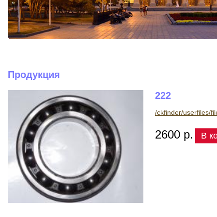
Продукция
222
/ckfinder/userfiles/fi
2600 р.
В к