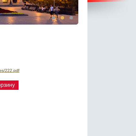
les/222.pdf
орзину