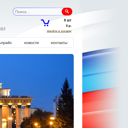
0 шт
0 р.
МИ
перейти в корзину
ь прайс
новости
контакты