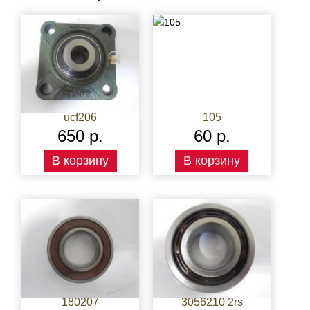
ucf206
105
650 р.
60 р.
В корзину
В корзину
180207
3056210 2rs