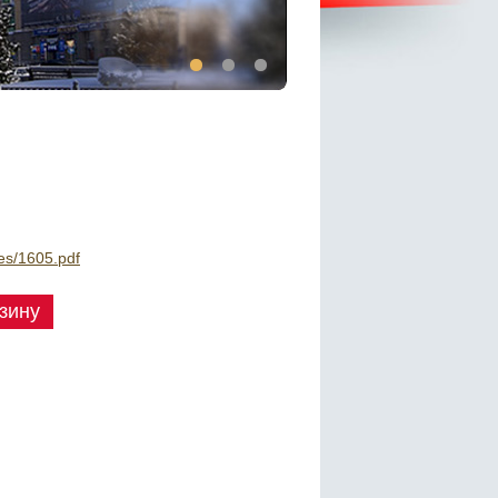
iles/1605.pdf
зину