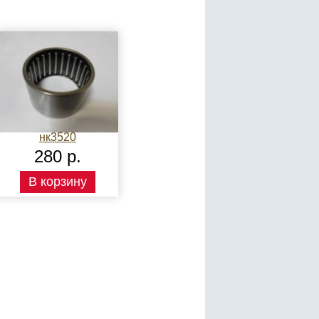
нк3520
280 р.
В корзину