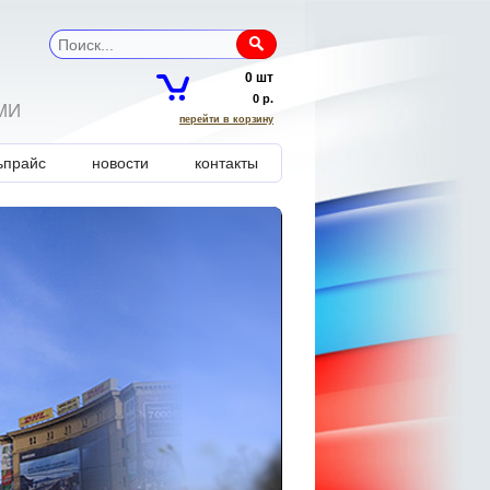
0 шт
0 р.
МИ
перейти в корзину
ь прайс
новости
контакты