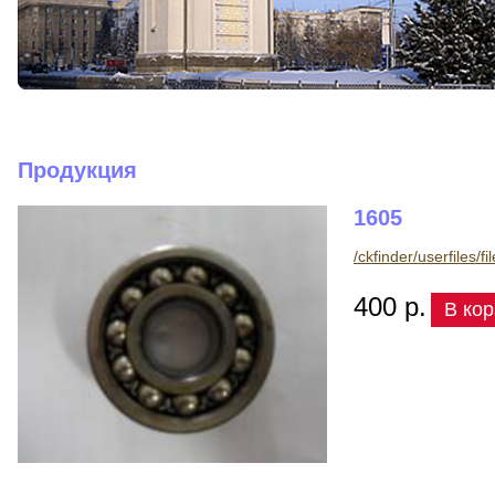
Продукция
1605
/ckfinder/userfiles/f
400 р.
В кор